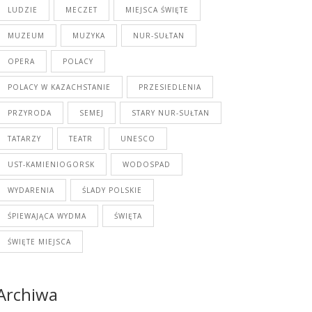
LUDZIE
MECZET
MIEJSCA ŚWIĘTE
MUZEUM
MUZYKA
NUR-SUŁTAN
OPERA
POLACY
POLACY W KAZACHSTANIE
PRZESIEDLENIA
PRZYRODA
SEMEJ
STARY NUR-SUŁTAN
TATARZY
TEATR
UNESCO
UST-KAMIENIOGORSK
WODOSPAD
WYDARENIA
ŚLADY POLSKIE
ŚPIEWAJĄCA WYDMA
ŚWIĘTA
ŚWIĘTE MIEJSCA
Archiwa