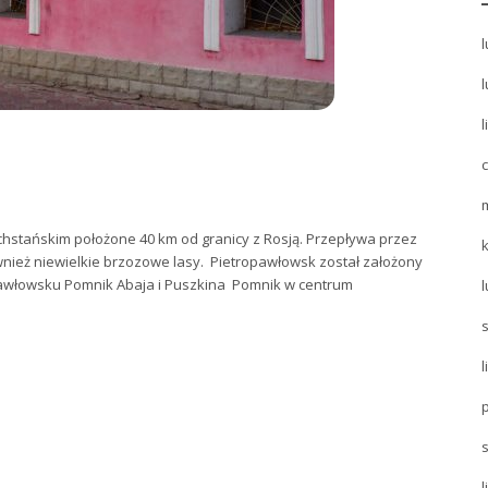
l
l
l
stańskim położone 40 km od granicy z Rosją. Przepływa przez
również niewielkie brzozowe lasy. Pietropawłowsk został założony
ropawłowsku Pomnik Abaja i Puszkina Pomnik w centrum
l
l
s
l