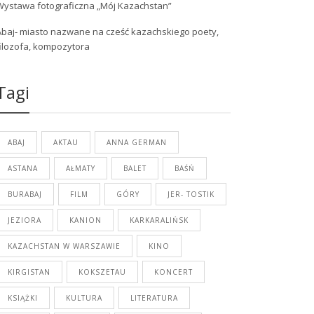
Wystawa fotograficzna „Mój Kazachstan”
Abaj- miasto nazwane na cześć kazachskiego poety,
filozofa, kompozytora
Tagi
ABAJ
AKTAU
ANNA GERMAN
ASTANA
AŁMATY
BALET
BAŚŃ
BURABAJ
FILM
GÓRY
JER- TOSTIK
JEZIORA
KANION
KARKARALIŃSK
KAZACHSTAN W WARSZAWIE
KINO
KIRGISTAN
KOKSZETAU
KONCERT
KSIĄŻKI
KULTURA
LITERATURA