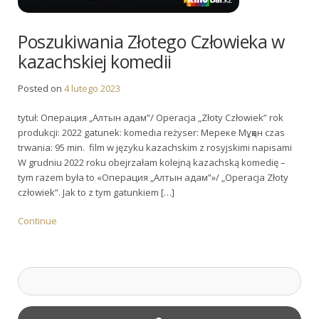
Poszukiwania Złotego Człowieka w
kazachskiej komedii
Posted on
4 lutego 2023
tytuł: Операция „Алтын адам”/ Operacja „Złoty Człowiek” rok
produkcji: 2022 gatunek: komedia reżyser: Мереке Мұқан czas
trwania: 95 min. film w języku kazachskim z rosyjskimi napisami
W grudniu 2022 roku obejrzałam kolejną kazachską komedię –
tym razem była to «Операция „Алтын адам”»/ „Operacja Złoty
człowiek”. Jak to z tym gatunkiem […]
Continue