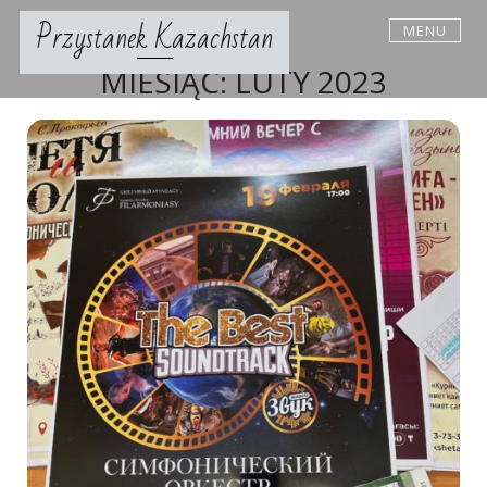
Skip
Przystanek Kazachstan
MENU
to
content
MIESIĄC:
LUTY 2023