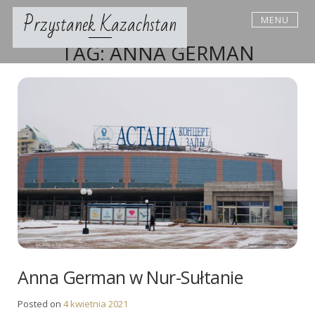
Skip
Przystanek Kazachstan
MENU
to
content
TAG:
ANNA GERMAN
Anna German w Nur-Sułtanie
Posted on
4 kwietnia 2021