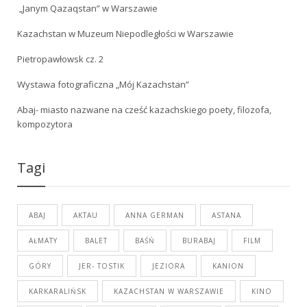
„Janym Qazaqstan” w Warszawie
Kazachstan w Muzeum Niepodległości w Warszawie
Pietropawłowsk cz. 2
Wystawa fotograficzna „Mój Kazachstan”
Abaj- miasto nazwane na cześć kazachskiego poety, filozofa,
kompozytora
Tagi
ABAJ
AKTAU
ANNA GERMAN
ASTANA
AŁMATY
BALET
BAŚŃ
BURABAJ
FILM
GÓRY
JER- TOSTIK
JEZIORA
KANION
KARKARALIŃSK
KAZACHSTAN W WARSZAWIE
KINO