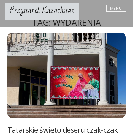
Skip
Przystanek Kazachstan
MENU
to
content
TAG:
WYDARENIA
Tatarskie święto deseru czak-czak