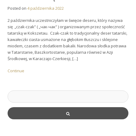
Posted on
4 października 2022
2 października uczestniczyłam w święcie deseru, który nazywa
się „czak-czak” ( „чак-чак” ) organizowanym przez społeczność
tatarską w Kokszetau. Czak-czak to tradycjonalny deser tatarski,
kawałeczki ciasta usmażone na głębokim tłuszczu i sklejone
miodem, czasem z dodatkiem bakalii. Narodowa słodka potrawa
w Tatarstanie, Baszkortostanie, popularna również w Azji
Środkowej, w Karaczajo-Czerkiesji, […]
Continue