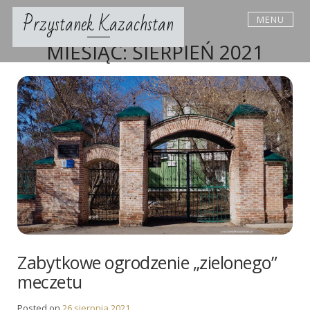
Skip
Przystanek Kazachstan
MENU
to
content
MIESIĄC:
SIERPIEŃ 2021
Zabytkowe ogrodzenie „zielonego”
meczetu
Posted on
26 sierpnia 2021