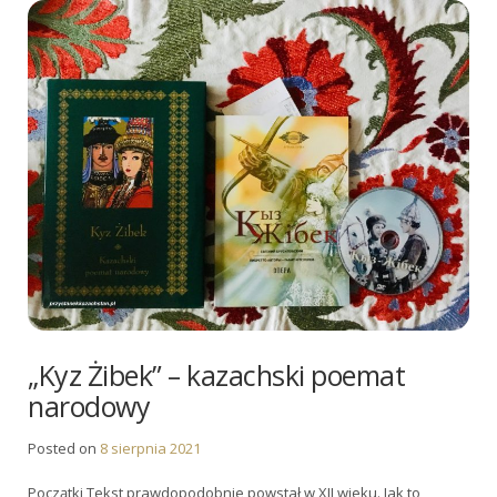
„Kyz Żibek” – kazachski poemat
narodowy
Posted on
8 sierpnia 2021
Początki Tekst prawdopodobnie powstał w XII wieku. Jak to