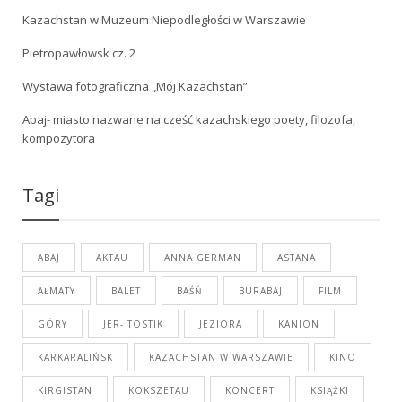
Kazachstan w Muzeum Niepodległości w Warszawie
Pietropawłowsk cz. 2
Wystawa fotograficzna „Mój Kazachstan”
Abaj- miasto nazwane na cześć kazachskiego poety, filozofa,
kompozytora
Tagi
ABAJ
AKTAU
ANNA GERMAN
ASTANA
AŁMATY
BALET
BAŚŃ
BURABAJ
FILM
GÓRY
JER- TOSTIK
JEZIORA
KANION
KARKARALIŃSK
KAZACHSTAN W WARSZAWIE
KINO
KIRGISTAN
KOKSZETAU
KONCERT
KSIĄŻKI