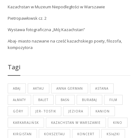
Kazachstan w Muzeum Niepodległości w Warszawie
Pietropawłowsk cz. 2
Wystawa fotograficzna „Mój Kazachstan”
Abaj- miasto nazwane na cześć kazachskiego poety, filozofa,
kompozytora
Tagi
ABAJ
AKTAU
ANNA GERMAN
ASTANA
AŁMATY
BALET
BAŚŃ
BURABAJ
FILM
GÓRY
JER- TOSTIK
JEZIORA
KANION
KARKARALIŃSK
KAZACHSTAN W WARSZAWIE
KINO
KIRGISTAN
KOKSZETAU
KONCERT
KSIĄŻKI