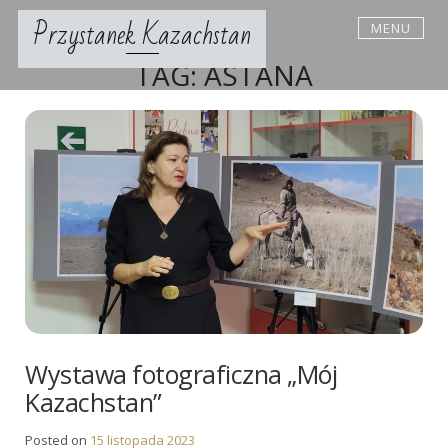
Skip
Przystanek Kazachstan
MENU
to
content
TAG:
ASTANA
Wystawa fotograficzna „Mój
Kazachstan”
Posted on
15 listopada 2023