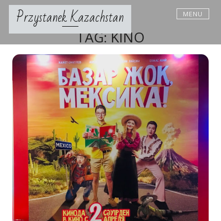
Skip
Przystanek Kazachstan
MENU
to
content
TAG:
KINO