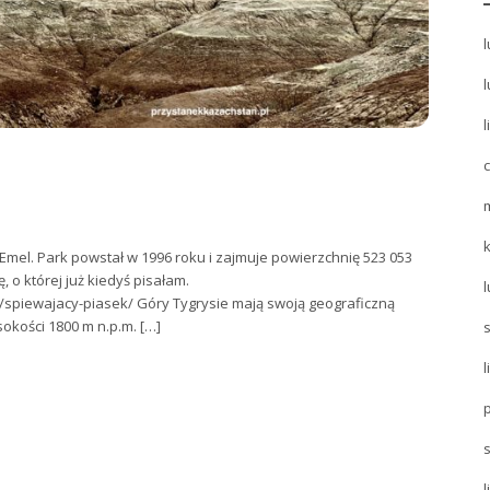
l
l
l
Emel. Park powstał w 1996 roku i zajmuje powierzchnię 523 053
 o której już kiedyś pisałam.
l
/spiewajacy-piasek/ Góry Tygrysie mają swoją geograficzną
okości 1800 m n.p.m. […]
l
s
l