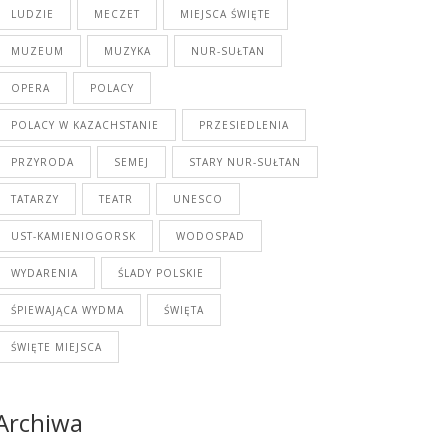
LUDZIE
MECZET
MIEJSCA ŚWIĘTE
MUZEUM
MUZYKA
NUR-SUŁTAN
OPERA
POLACY
POLACY W KAZACHSTANIE
PRZESIEDLENIA
PRZYRODA
SEMEJ
STARY NUR-SUŁTAN
TATARZY
TEATR
UNESCO
UST-KAMIENIOGORSK
WODOSPAD
WYDARENIA
ŚLADY POLSKIE
ŚPIEWAJĄCA WYDMA
ŚWIĘTA
ŚWIĘTE MIEJSCA
Archiwa