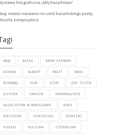
Wystawa fotograficzna „Mój Kazachstan”
Abaj- miasto nazwane na cześć kazachskiego poety,
filozofa, kompozytora
Tagi
ABAJ
AKTAU
ANNA GERMAN
ASTANA
AŁMATY
BALET
BAŚŃ
BURABAJ
FILM
GÓRY
JER- TOSTIK
JEZIORA
KANION
KARKARALIŃSK
KAZACHSTAN W WARSZAWIE
KINO
KIRGISTAN
KOKSZETAU
KONCERT
KSIĄŻKI
KULTURA
LITERATURA