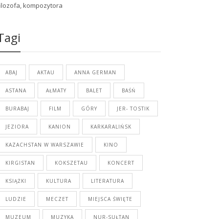
filozofa, kompozytora
Tagi
ABAJ
AKTAU
ANNA GERMAN
ASTANA
AŁMATY
BALET
BAŚŃ
BURABAJ
FILM
GÓRY
JER- TOSTIK
JEZIORA
KANION
KARKARALIŃSK
KAZACHSTAN W WARSZAWIE
KINO
KIRGISTAN
KOKSZETAU
KONCERT
KSIĄŻKI
KULTURA
LITERATURA
LUDZIE
MECZET
MIEJSCA ŚWIĘTE
MUZEUM
MUZYKA
NUR-SUŁTAN