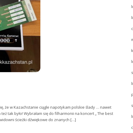
l
l
l
l
s
 się, że w Kazachstanie ciągle napotykam polskie ślady … nawet
eż tak było! Wybrałam się do filharmonii na koncert „ The best
l
widowni ścieżki dźwiękowe do znanych […]