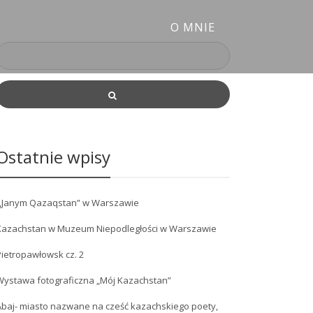
O MNIE
Ostatnie wpisy
„Janym Qazaqstan” w Warszawie
Kazachstan w Muzeum Niepodległości w Warszawie
ietropawłowsk cz. 2
Wystawa fotograficzna „Mój Kazachstan”
Abaj- miasto nazwane na cześć kazachskiego poety,