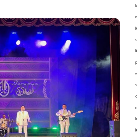
l
l
s
l